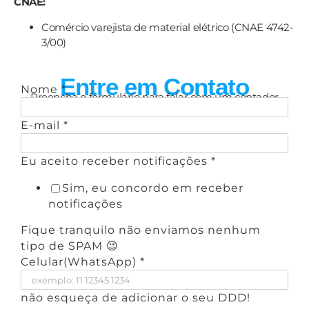
CNAE:
Comércio varejista de material elétrico (CNAE 4742-
3/00)
Entre em Contato
Nome
*
Preencha o formulário para falar com um contador
E-mail
*
Eu aceito receber notificações
*
Sim, eu concordo em receber
notificações
Fique tranquilo não enviamos nenhum
tipo de SPAM 😉
Celular(WhatsApp)
*
não esqueça de adicionar o seu DDD!