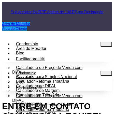
Sua declaração IRPF à partir de 130 R$ por Declaração
Área do Morador
Área do Cliente
Condomínio
Área do Morador
Blog
Facilitadores 🆕
Calculadora de Preço de Venda com
DIFAL
Condomínio
Calculadora do Simples Nacional
Área do Morador
Simulador Reforma Tributária
Blog
Calculadora de DIFAL
Facilitadores 🆕
Calculadora de Margem
Planejamento Tributário
Calculadora de Preço de Venda com
DIFAL
ENTRE EM CONTATO
Fale Conosco
Calculadora do Simples Nacional
Abrir Empresa
Simulador Reforma Tributária
Serviços