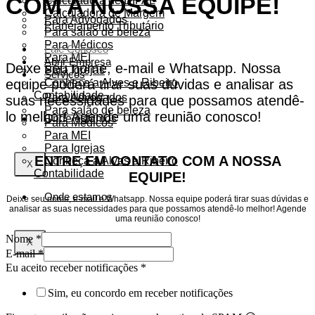
COM A NOSSA EQUIPE!
Calculadora de DIFAL
Calculadora de Margem
Para Advogados
Planejamento Tributário
Para salão de beleza
Para Médicos
Fale Conosco
Para MEI
Abrir Empresa
Deixe seu nome, e-mail e Whatsapp. Nossa
Para Igrejas
Serviços
equipe poderá tirar suas dúvidas e analisar as
Conheça a Alves e Ribeiro
Contabilidade
Para Advogados
suas necessidades para que possamos atendê-
Para salão de beleza
lo melhor! Agende uma reunião conosco!
Onde estamos
Para Médicos
Para MEI
Para Igrejas
ENTRE EM CONTATO COM A NOSSA
Conheça a Alves e Ribeiro
X
Contabilidade
EQUIPE!
Onde estamos
Deixe seu nome, e-mail e Whatsapp. Nossa equipe poderá tirar suas dúvidas e
analisar as suas necessidades para que possamos atendê-lo melhor! Agende
uma reunião conosco!
Nome
*
X
E-mail
*
Eu aceito receber notificações
*
Sim, eu concordo em receber notificações