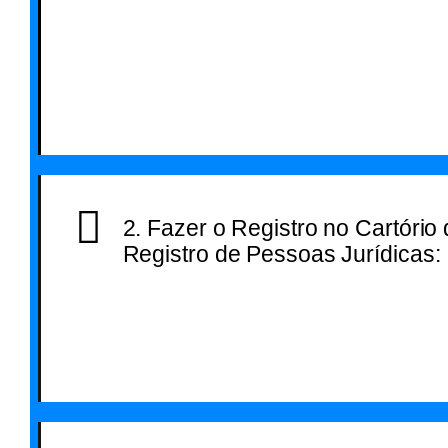
registrar sua nova
empresa no Consel
Regional de Medici
seu estado, aqui no
estado de São Paulo
órgão de classe
competente é o
CREMESP.
2. Fazer o Registro no Cartório
Registro de Pessoas Jurídicas:
Para conseguir prestar serviços como
será necessário ter um CNPJ Médico at
fazer o Registro no Cartório de Registr
Pessoas Jurídicas, independente ou n
esteja constituindo uma empresa.