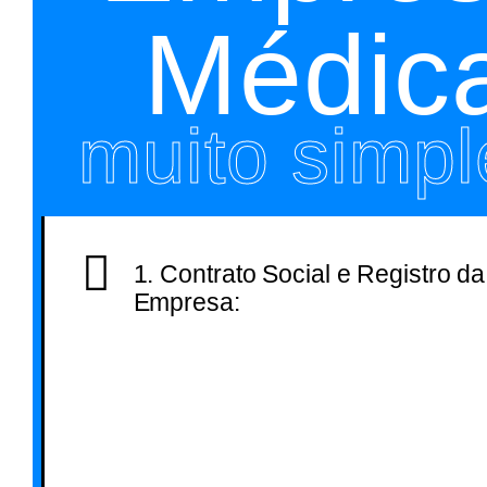
Médic
muito simpl
1. Contrato Social e Registro da
Empresa:
O Primeiro passo é
elaborar o contrato 
da empresa ou um 
Constitutivo (EIRELI)
partir daí, dirija-se a
Junta Comercial do 
estado para registrá-
Para atuar na área 
saúde, será necessár