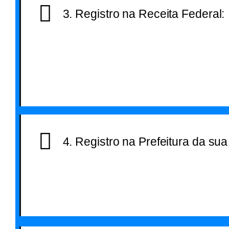
3. Registro na Receita Federal:
Agora, acesse o site da Receita Fede
emita o DBE (Documento Básico de 
este documento é necessário para o
sua Inscrição Estadual e lógico o CN
partir daí, o CNPJ será liberado jun
com sua Inscrição Estadual, de aco
atividade a ser executada.
4. Registro na Prefeitura da sua
Em posse da Inscrição Estadual, do CNPJ e 
Social, dirija-se à Prefeitura da sua cidade 
Registro da sua nova empresa. Este registro
fundamental para a liberação do Alvará de
Funcionamento e também do Alvará Sanitár