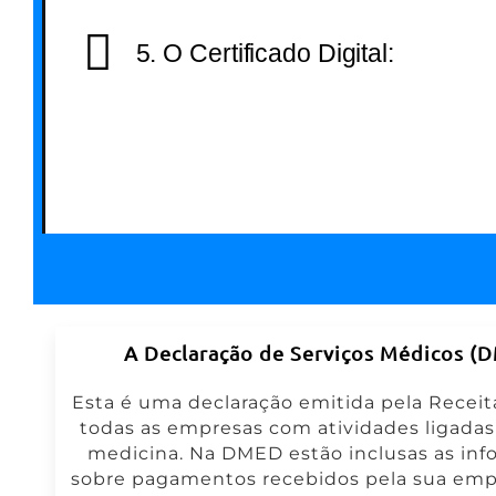
5. O Certificado Digital:
Do nosso passo a passo de como abrir 
empresa médica, este é um dos itens que
de sua atenção. Para que sua nova empr
fazer a entrega normal das obrigações fi
como a emissão da Nota Fiscal, você pre
comprar o Certificado Digital.
A Declaração de Serviços Médicos (
Esta é uma declaração emitida pela Receit
todas as empresas com atividades ligadas
medicina. Na DMED estão inclusas as in
sobre pagamentos recebidos pela sua em