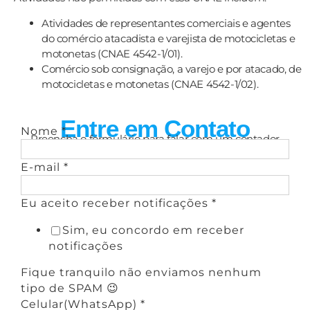
Atividades de representantes comerciais e agentes
do comércio atacadista e varejista de motocicletas e
motonetas (CNAE 4542-1/01).
Comércio sob consignação, a varejo e por atacado, de
motocicletas e motonetas (CNAE 4542-1/02).
Entre em Contato
Nome
*
Preencha o formulário para falar com um contador
E-mail
*
Eu aceito receber notificações
*
Sim, eu concordo em receber
notificações
Fique tranquilo não enviamos nenhum
tipo de SPAM 😉
Celular(WhatsApp)
*