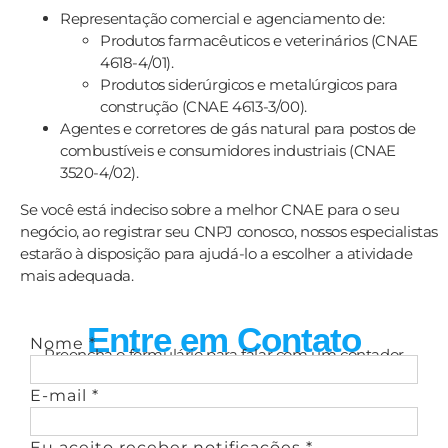
Representação comercial e agenciamento de:
Produtos farmacêuticos e veterinários (CNAE
4618-4/01).
Produtos siderúrgicos e metalúrgicos para
construção (CNAE 4613-3/00).
Agentes e corretores de gás natural para postos de
combustíveis e consumidores industriais (CNAE
3520-4/02).
Se você está indeciso sobre a melhor CNAE para o seu
negócio, ao registrar seu CNPJ conosco, nossos especialistas
estarão à disposição para ajudá-lo a escolher a atividade
mais adequada.
Entre em Contato
Nome
*
Preencha o formulário para falar com um contador
E-mail
*
Eu aceito receber notificações
*