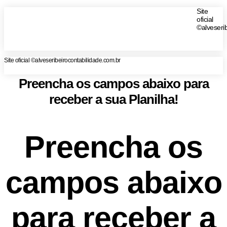
Site
oficial
©alveseri
Site oficial ©alveseribeirocontabilidade.com.br
Preencha os campos abaixo para
receber a sua Planilha!
Preencha os
campos abaixo
para receber a