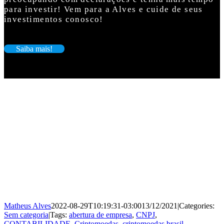
para investir! Vem para a Alves e cuide de seus
investimentos conosco!
Saiba mais!
Matheus Alves
2022-08-29T10:19:31-03:00
13/12/2021
|
Categories:
Sem categoria
|
Tags:
abertura de empresa
,
CNPJ
,
CONTABILIDADE
,
Criptomoedas
,
criptomoedas brasil
,