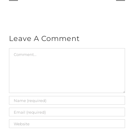
tão
importante
ter
assessoria
contábil
Leave A Comment
especializada?