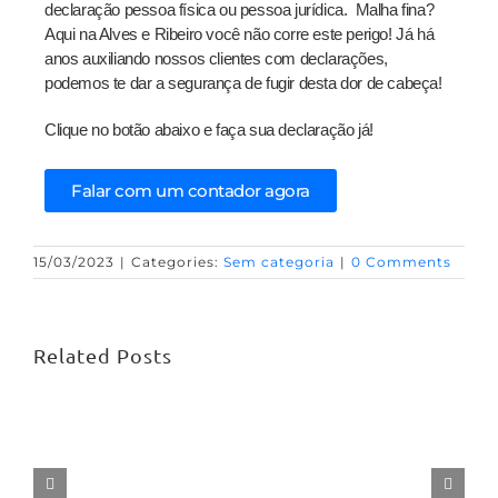
declaração pessoa física ou pessoa jurídica. Malha fina?
Aqui na Alves e Ribeiro você não corre este perigo! Já há
anos auxiliando nossos clientes com declarações,
podemos te dar a segurança de fugir desta dor de cabeça!
Clique no botão abaixo e faça sua declaração já!
Falar com um contador agora
15/03/2023
|
Categories:
Sem categoria
|
0 Comments
Related Posts
Contabilidade
médica
As Principais Deduções no Imposto
–
de Renda 2024: Maximizando Seu
Por
Retorno
que
é