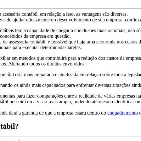
cessória contábil, em relação a isso, as vantagens são diversas.
zes de ajudar eficazmente no desenvolvimento de sua empresa, confira a
ontábeis tem a capacidade de chegar a conclusões mais racionais, não s
é-concebidos da empresa em questão.
e assessoria contábil, é possível que haja uma economia nos custos da 
ionais para executar determinadas tarefas.
liar em métodos que contribuirá para a redução dos custos da empresa,
os. Alertando todos os direitos envolvidos.
ábil está mais preparada e atualizada em relação sobre toda a legisl
ornando-os ainda mais capacitados para enfrentar diversas situações aind
ramentas para fazer comparações entre a realidade de várias empresas n
bil possuirá uma visão mais ampla, podendo até mesmo identificar ou 
nda dará a garantia de que a empresa estará dentro do
enquadramento tr
tábil?