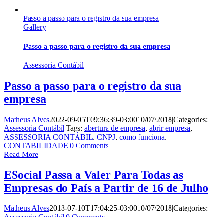
Passo a passo para o registro da sua empresa
Gallery
Passo a passo para o registro da sua empresa
Assessoria Contábil
Passo a passo para o registro da sua
empresa
Matheus Alves
2022-09-05T09:36:39-03:00
10/07/2018
|
Categories:
Assessoria Contábil
|
Tags:
abertura de empresa
,
abrir empresa
,
ASSESSORIA CONTÁBIL
,
CNPJ
,
como funciona
,
CONTABILIDADE
|
0 Comments
Read More
ESocial Passa a Valer Para Todas as
Empresas do País a Partir de 16 de Julho
Matheus Alves
2018-07-10T17:04:25-03:00
10/07/2018
|
Categories:
Assessoria Contábil
|
0 Comments