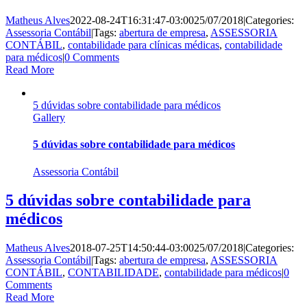
Matheus Alves
2022-08-24T16:31:47-03:00
25/07/2018
|
Categories:
Assessoria Contábil
|
Tags:
abertura de empresa
,
ASSESSORIA
CONTÁBIL
,
contabilidade para clínicas médicas
,
contabilidade
para médicos
|
0 Comments
Read More
5 dúvidas sobre contabilidade para médicos
Gallery
5 dúvidas sobre contabilidade para médicos
Assessoria Contábil
5 dúvidas sobre contabilidade para
médicos
Matheus Alves
2018-07-25T14:50:44-03:00
25/07/2018
|
Categories:
Assessoria Contábil
|
Tags:
abertura de empresa
,
ASSESSORIA
CONTÁBIL
,
CONTABILIDADE
,
contabilidade para médicos
|
0
Comments
Read More